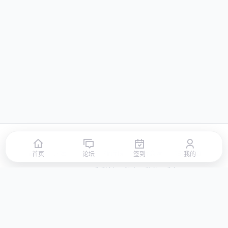
首页
论坛
签到
排行榜
积分商城
站点地图
首页
论坛
签到
我的
© 2026 LLBBS 乐乐论坛 · 独立开发者阿乐出品
湘ICP备2023031434号-3