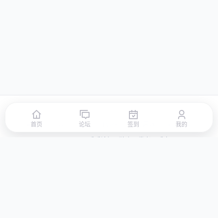
首页
论坛
签到
排行榜
积分商城
站点地图
首页
论坛
签到
我的
© 2026 LLBBS 乐乐论坛 · 独立开发者阿乐出品
湘ICP备2023031434号-3