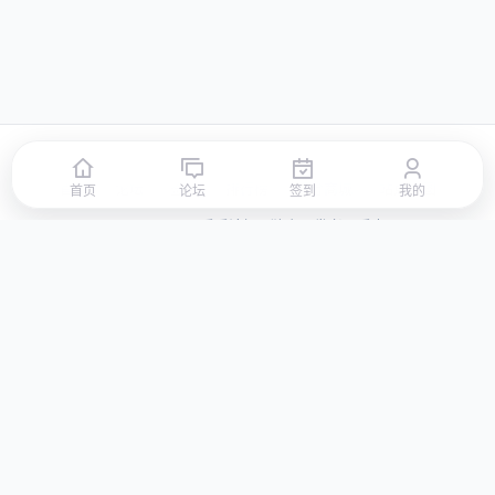
首页
论坛
签到
排行榜
积分商城
站点地图
首页
论坛
签到
我的
© 2026 LLBBS 乐乐论坛 · 独立开发者阿乐出品
湘ICP备2023031434号-3