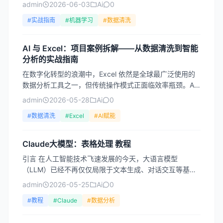
（AI）的快速发展正在彻底改变这一领域，让数据分析变
admin
2026-06-03
Ai
0
得更加...
#实战指南
#机器学习
#数据清洗
AI 与 Excel：项目案例拆解——从数据清洗到智能
分析的实战指南
在数字化转型的浪潮中，Excel 依然是全球最广泛使用的
数据分析工具之一，但传统操作模式正面临效率瓶颈。AI
的介入，正在将 Excel 从“手动计算器”升级为...
admin
2026-05-28
Ai
0
#数据清洗
#Excel
#AI赋能
Claude大模型：表格处理 教程
引言 在人工智能技术飞速发展的今天，大语言模型
（LLM）已经不再仅仅局限于文本生成、对话交互等基础
功能。Claude，作为 Anthropic 公司开发的先进大...
admin
2026-05-25
Ai
0
#教程
#Claude
#数据分析