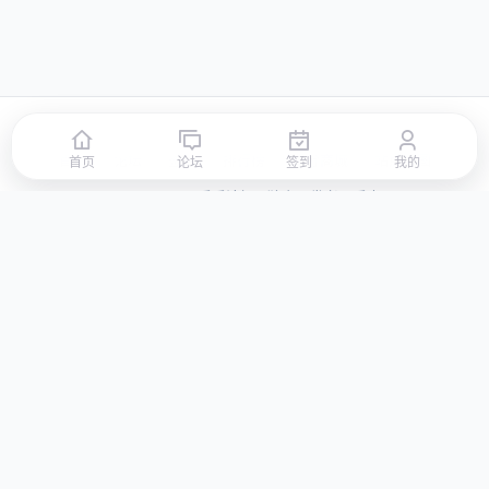
首页
论坛
签到
排行榜
积分商城
站点地图
首页
论坛
签到
我的
© 2026 LLBBS 乐乐论坛 · 独立开发者阿乐出品
湘ICP备2023031434号-3