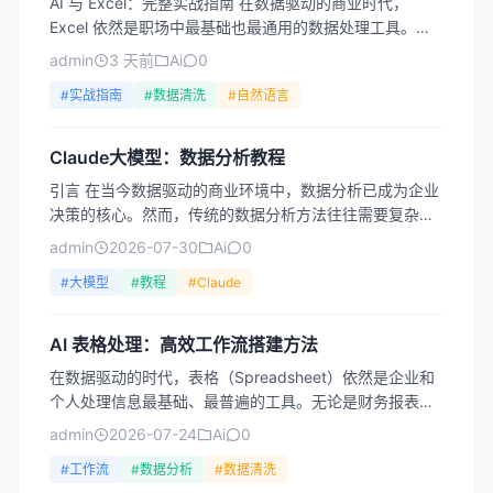
AI 与 Excel：完整实战指南 在数据驱动的商业时代，
Excel 依然是职场中最基础也最通用的数据处理工具。然
而，随着数据量的爆炸式增长和业务逻辑的复杂化，...
admin
3 天前
Ai
0
#实战指南
#数据清洗
#自然语言
Claude大模型：数据分析教程
引言 在当今数据驱动的商业环境中，数据分析已成为企业
决策的核心。然而，传统的数据分析方法往往需要复杂的
编程技能、统计学知识以及昂贵的软件工具。随着人工智
admin
2026-07-30
Ai
0
能技术的...
#大模型
#教程
#Claude
AI 表格处理：高效工作流搭建方法
在数据驱动的时代，表格（Spreadsheet）依然是企业和
个人处理信息最基础、最普遍的工具。无论是财务报表、
销售数据、客户名单，还是科研实验记录，表格都承载
admin
2026-07-24
Ai
0
着...
#工作流
#数据分析
#数据清洗