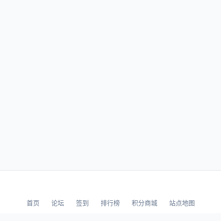
首页
论坛
签到
排行榜
积分商城
站点地图
© 2026 LLBBS 乐乐论坛 · 独立开发者阿乐出品