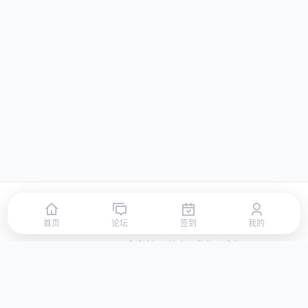
首页
论坛
签到
排行榜
积分商城
站点地图
首页
论坛
签到
我的
© 2026 LLBBS 乐乐论坛 · 独立开发者阿乐出品
湘ICP备2023031434号-3