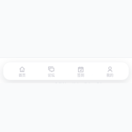
首页
论坛
签到
排行榜
积分商城
站点地图
首页
论坛
签到
我的
© 2026 LLBBS 乐乐论坛 · 独立开发者阿乐出品
湘ICP备2023031434号-3