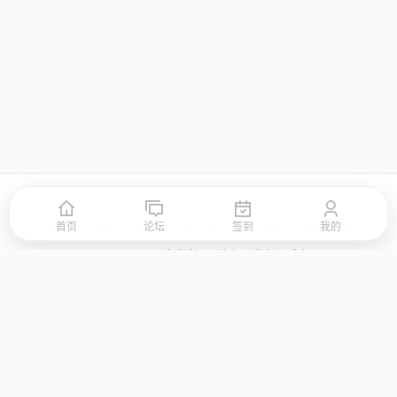
首页
论坛
签到
排行榜
积分商城
站点地图
首页
论坛
签到
我的
© 2026 LLBBS 乐乐论坛 · 独立开发者阿乐出品
湘ICP备2023031434号-3