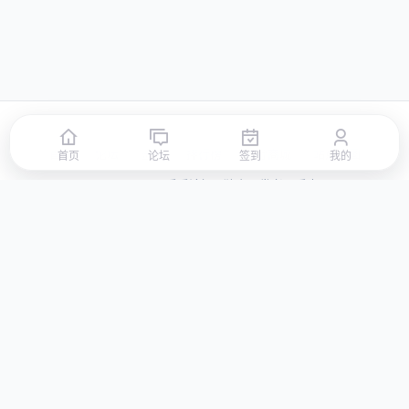
首页
论坛
签到
排行榜
积分商城
站点地图
首页
论坛
签到
我的
© 2026 LLBBS 乐乐论坛 · 独立开发者阿乐出品
湘ICP备2023031434号-3