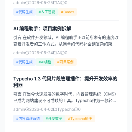
键命题。OpenAI 推出的 Codex 大模型，作为 G...
admin
2026-05-25
Ai
0
#代码生成
#人工智能
#Codex
AI 编程助手：项目案例拆解
引言 在软件开发领域，AI 编程助手正以前所未有的速度改
变着开发者的工作方式。从简单的代码补全到复杂的架构
设计，这些智能工具正在成为现代开发者不可或缺的伙
admin
2026-05-24
Ai
0
伴。然...
#代码生成
#AI编程
#项目案例
Typecho 1.3 代码片段管理插件：提升开发效率的
利器
引言 在当今快速发展的数字时代，内容管理系统（CMS）
已成为网站建设不可或缺的工具。Typecho作为一款轻量
级、高效的开源博客平台，以其简洁的代码结构和优秀
admin
2026-04-02
Typecho
0
的...
#内容管理系统
#开发效率
#Typecho插件