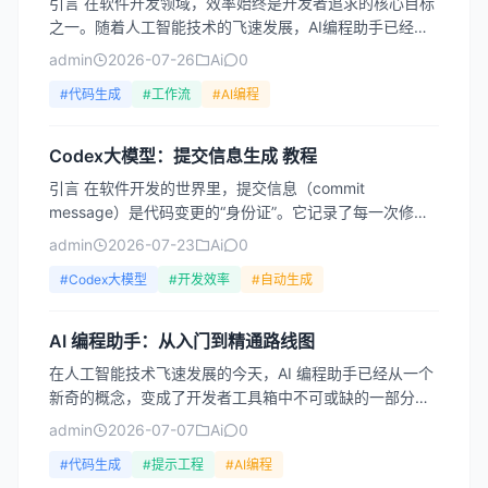
引言 在软件开发领域，效率始终是开发者追求的核心目标
之一。随着人工智能技术的飞速发展，AI编程助手已经从
概念走向实践，成为现代开发者工具箱中不可或缺的一部
admin
2026-07-26
Ai
0
分。从...
#代码生成
#工作流
#AI编程
Codex大模型：提交信息生成 教程
引言 在软件开发的世界里，提交信息（commit
message）是代码变更的“身份证”。它记录了每一次修改
的目的、内容和影响，是团队协作、代码审查和版本回溯
admin
2026-07-23
Ai
0
的...
#Codex大模型
#开发效率
#自动生成
AI 编程助手：从入门到精通路线图
在人工智能技术飞速发展的今天，AI 编程助手已经从一个
新奇的概念，变成了开发者工具箱中不可或缺的一部分。
无论是初学者刚刚踏入编程世界，还是资深工程师寻求效
admin
2026-07-07
Ai
0
率突破...
#代码生成
#提示工程
#AI编程